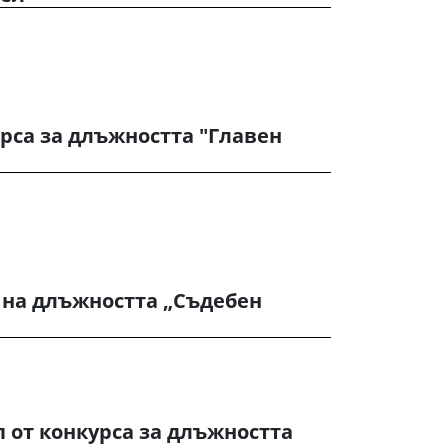
урса за длъжността "Главен
 на длъжността „Съдебен
п от конкурса за длъжността