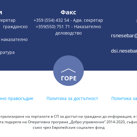
и
Факс
секретар
+359 (554) 432 54 - Адм. секретар
nesebar
гражданско
+359(550) 751 71 - Наказателно
деловодство
rsnesebar
наказателно
dsi.neseba
тратура
ГОРЕ
нно правосъдие
Политика за достъпност
Политика з
трализиране на порталите в СП за достъп на граждани до информация, е-у
а подкрепа на Оперативна програма „Добро управление“ 2014-2020, съф
съюз чрез Европейския социален фонд