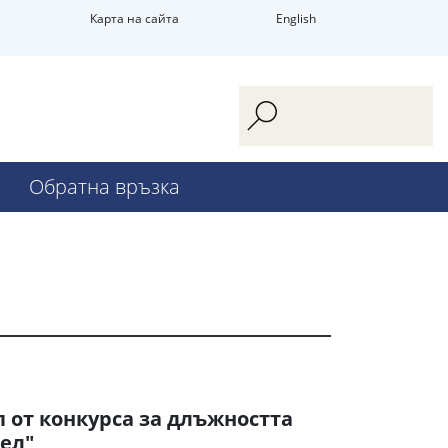
Карта на сайта
English
Обратна връзка
п от конкурса за длъжността
ел"