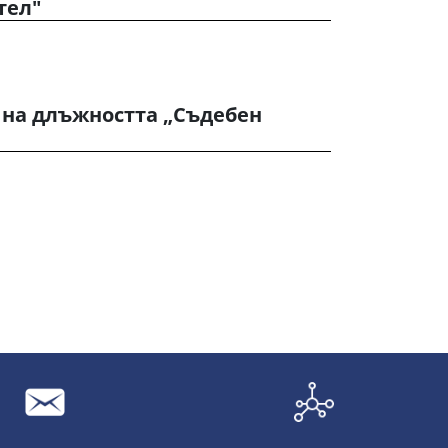
тел"
 на длъжността „Съдебен