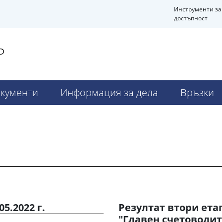
Инструменти за
достъпност
Р
кументи
Информация за дела
Връзки
5.2022 г.
Резултат втори ета
"Главен счетоводит