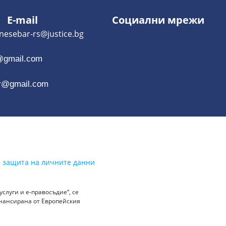
E-mail
Социални мрежи
-rs@justice.bg
@gmail.com
r@gmail.com
а защита на личните данни
слуги и е-правосъдие“, се
инансирана от Европейския