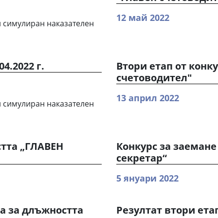
12 май 2022
 и симулиран наказателен
4.2022 г.
Втори етап от конк
счетоводител"
13 април 2022
 и симулиран наказателен
стта „ГЛАВЕН
Конкурс за заемане
секретар“
5 януари 2022
са за длъжността
Резултат втори ета