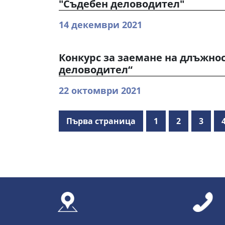
"Съдебен деловодител"
14 декември 2021
Конкурс за заемане на длъжно
деловодител“
22 октомври 2021
Първа страница
1
2
3