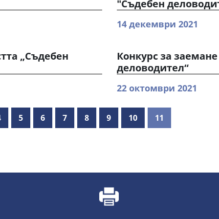
"Съдебен деловоди
14 декември 2021
стта „Съдебен
Конкурс за заемане
деловодител“
22 октомври 2021
4
5
6
7
8
9
10
11