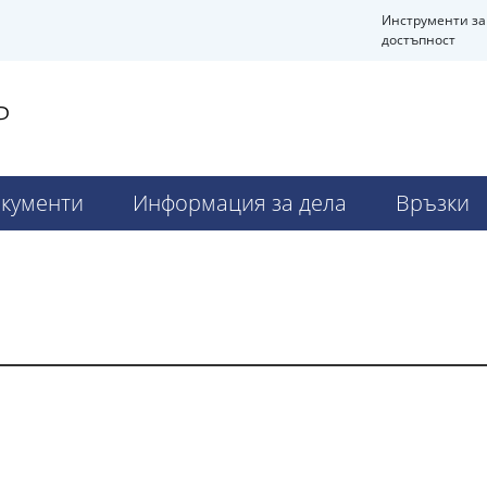
Инструменти за
достъпност
Р
кументи
Информация за дела
Връзки