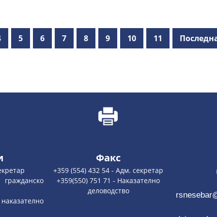
4
5
6
7
8
9
10
11
Последн
и
Факс
секретар
+359 (554) 432 54 - Адм. секретар
nesebar
гражданско
+359(550) 751 71 - Наказателно
деловодство
rsnesebar
наказателно