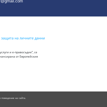
r@gmail.com
а защита на личните данни
слуги и е-правосъдие“, се
инансирана от Европейския
о поведение на сайта.