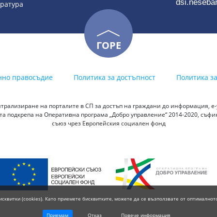
dsi.neseba
тратура
ГОРЕ
нно правосъдие
Политика за достъпност
Политика з
трализиране на порталите в СП за достъп на граждани до информация, е-у
а подкрепа на Оперативна програма „Добро управление“ 2014-2020, съф
съюз чрез Европейския социален фонд
исквитки (cookies). Като приемете бисквитките, можете да се възползвате от оптималнот
Приемам
Отказ
Повече информация