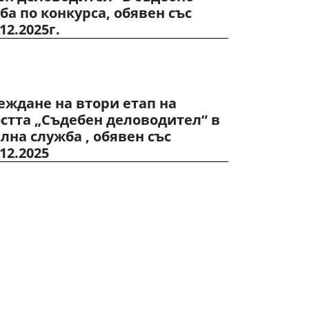
а по конкурса, обявен със
12.2025г.
еждане на втори етап на
стта „Съдебен деловодител“ в
на служба , обявен със
12.2025