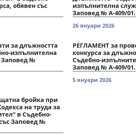
са, обявен със
изпълнителна служб
Заповед № А-409/01.
26 януари 2026
ати за длъжността
РЕГЛАМЕНТ за пров
бно-изпълнителна
конкурса за длъжно
с Заповед №
Съдебно-изпълнител
Заповед № А-409/01.
5 януари 2026
/ щатна бройка при
 Кодекса на труда за
тел“ в Съдебно-
 със Заповед №