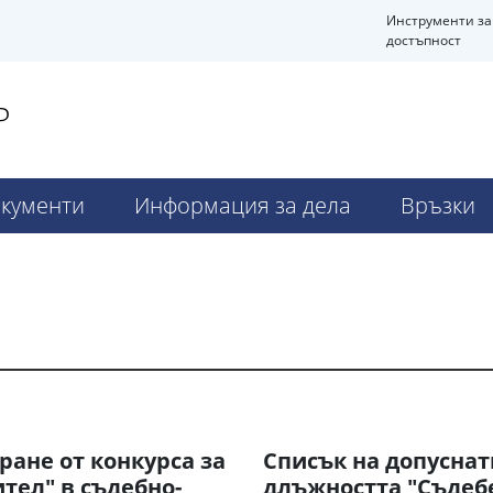
Инструменти за
достъпност
Р
кументи
Информация за дела
Връзки
ане от конкурса за
Списък на допуснат
тел" в съдебно-
длъжността "Съдебе