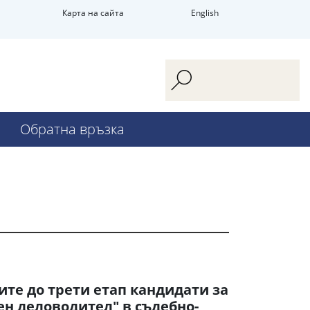
Карта на сайта
English
Обратна връзка
ите до трети етап кандидати за
н деловодител" в съдебно-