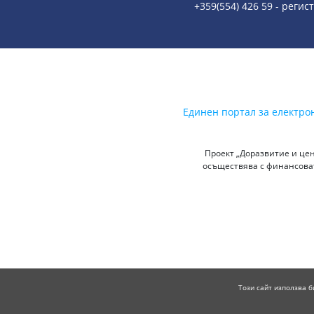
+359(554) 426 59 - регис
Единен портал за електро
Проект „Доразвитие и цен
осъществява с финансоват
Този сайт използва б