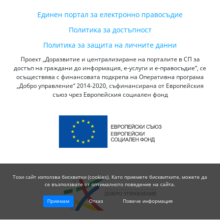
Единен портал за електронно правосъдие
Политика за достъпност
Политика за защита на личните данни
Проект „Доразвитие и централизиране на порталите в СП за
достъп на граждани до информация, е-услуги и е-правосъдие“, се
осъществява с финансовата подкрепа на Оперативна програма
„Добро управление“ 2014-2020, съфинансирана от Европейския
съюз чрез Европейския социален фонд
Този сайт използва бисквитки (cookies). Като приемете бисквитките, можете да
се възползвате от оптималното поведение на сайта.
Приемам
Отказ
Повече информация