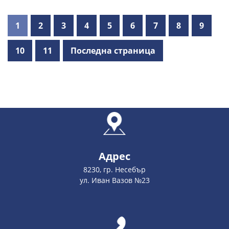
1
2
3
4
5
6
7
8
9
10
11
Последна страница
Адрес
8230, гр. Несебър
ул. Иван Вазов №23