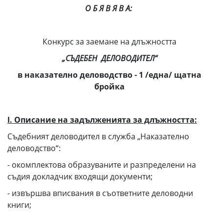
О Б Я В Я В А:
Конкурс за заемане на длъжността
„СЪДЕБЕН ДЕЛОВОДИТЕЛ“
в наказателно деловодство
-
1 /една/ щатна
бройка
І. Описание на задълженията за длъжността:
Съдебният деловодител в служба „Наказателно
деловодство“:
- окомплектова образуваните и разпределени на
съдия докладчик входящи документи;
- извършва вписвания в съответните деловодни
книги;