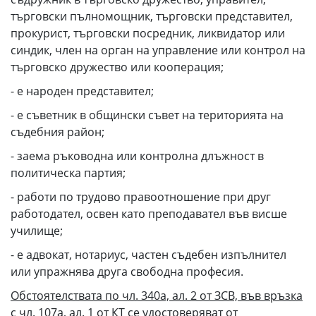
търговски пълномощник, търговски представител,
прокурист, търговски посредник, ликвидатор или
синдик, член на орган на управление или контрол на
търговско дружество или кооперация;
- е народен представител;
- е съветник в общински съвет на територията на
съдебния район;
- заема ръководна или контролна длъжност в
политическа партия;
- работи по трудово правоотношение при друг
работодател, освен като преподавател във висше
училище;
- е адвокат, нотариус, частен съдебен изпълнител
или упражнява друга свободна професия.
Обстоятелствата по чл. 340а, ал. 2 от ЗСВ, във връзка
с чл. 107а, ал. 1 от КТ се удостоверяват от