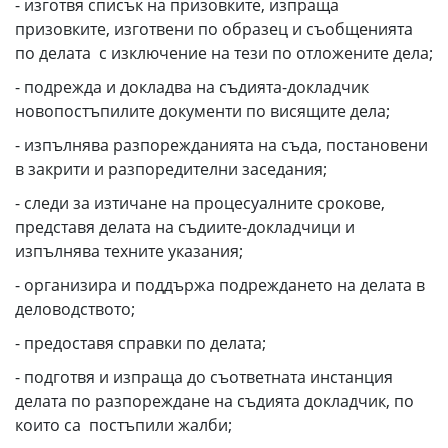
- изготвя списък на призовките, изпраща
призовките, изготвени по образец и съобщенията
по делата с изключение на тези по отложените дела;
- подрежда и докладва на съдията-докладчик
новопостъпилите документи по висящите дела;
- изпълнява разпорежданията на съда, постановени
в закрити и разпоредителни заседания;
- следи за изтичане на процесуалните срокове,
представя делата на съдиите-докладчици и
изпълнява техните указания;
- организира и поддържа подреждането на делата в
деловодството;
- предоставя справки по делата;
- подготвя и изпраща до съответната инстанция
делата по разпореждане на съдията докладчик, по
които са постъпили жалби;