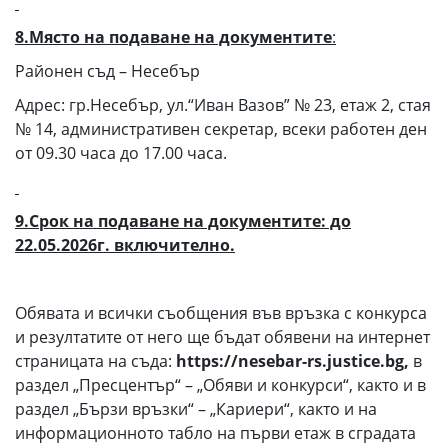
8.Място на подаване на документите
:
Районен съд – Несебър
Адрес: гр.Несебър, ул.“Иван Вазов” № 23, етаж 2, стая
№ 14, административен секретар, всеки работен ден
от 09.30 часа до 17.00 часа.
9.Срок на подаване на документите
: до
22.05.2026г. включително.
Обявата и всички съобщения във връзка с конкурса
и резултатите от него ще бъдат обявени на интернет
страницата на съда:
https://nesebar-rs.justice.bg,
в
раздел „Пресцентър“ – „Обяви и конкурси“, както и в
раздел „Бързи връзки“ – „Кариери“, както и на
информационното табло на първи етаж в сградата