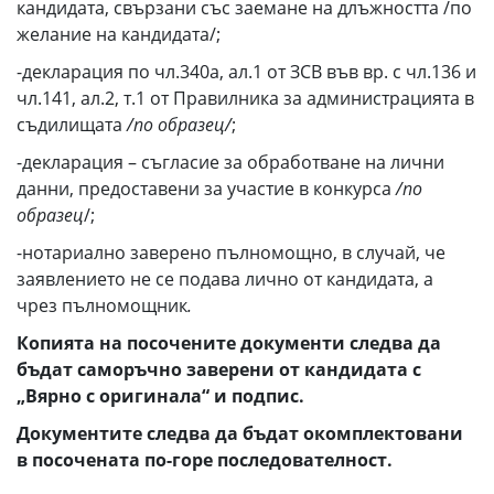
кандидата, свързани със заемане на длъжността /по
желание на кандидата/;
-декларация по чл.340а, ал.1 от ЗСВ във вр. с чл.136 и
чл.141, ал.2, т.1 от Правилника за администрацията в
съдилищата
/по образец/
;
-декларация – съгласие за обработване на лични
данни, предоставени за участие в конкурса
/по
образец
/;
-нотариално заверено пълномощно, в случай, че
заявлението не се подава лично от кандидата, а
чрез пълномощник
.
Копията на посочените документи следва да
бъдат саморъчно заверени от кандидата с
„Вярно с оригинала“ и подпис.
Документите следва да бъдат окомплектовани
в посочената по-горе последователност.