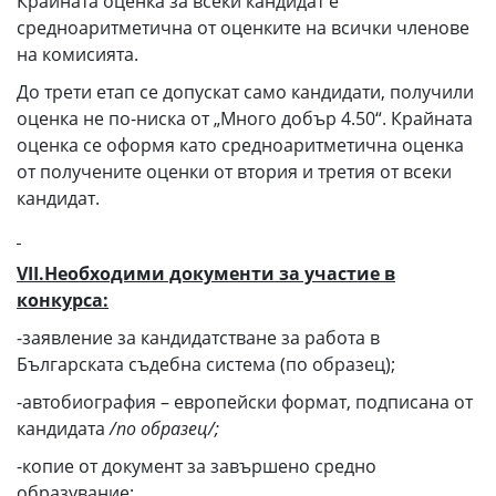
Крайната оценка за всеки кандидат е
средноаритметична от оценките на всички членове
на комисията.
До трети етап се допускат само кандидати, получили
оценка не по-ниска от „Много добър 4.50“. Крайната
оценка се оформя като средноаритметична оценка
от получените оценки от втория и третия от всеки
кандидат.
VII.Необходими документи за участие в
конкурса:
-заявление за кандидатстване за работа в
Българската съдебна система (по образец);
-автобиография – европейски формат, подписана от
кандидата
/по образец/;
-копие от документ за завършено средно
образувание;