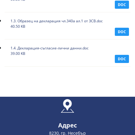
DOC
1.3. Образец на декларация чл.340а ал.1 от ЗСВ.doc
40.50 KB
DOC
1.4. Декларация-съгласие-лични данни.doc
39.00 KB
DOC
Адрес
8230, гр. Несебър