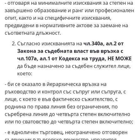
- отговаря на минималните изисквания за степен на
завършено образование и ранг или професионален
опит, както и на специфичните изисквания,
предвидени в нормативните актове за заемане на
съответната длъжност.
Съгласно изискванията на
чл.340а, ал.2 от
Закона за съдебната власт във връзка с
чл.107а, ал.1 от Кодекса на труда,
НЕ МОЖЕ
да бъде назначено за съдебен служител лице,
което:
- би се оказало в йерархическа връзка на
ръководство и контрол със съпруг или съпруга, с
лице, с което е във фактическо съжителство, с
роднина по права линия без ограничения, по
съребрена линия до четвърта степен включително
или по сватовство до четвърта степен включително;
- е едноличен търговец, неограничено отговорен
съдружник в търговско дружество, управител,