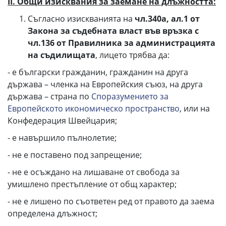
ІІ.
Общи изисквания за заемане на длъжността:
Съгласно изискванията на
чл.340а, ал.1 от
Закона за съдебната власт във връзка с
чл.136 от Правилника за администрацията
на съдилищата
, лицето трябва да:
- е български гражданин, гражданин на друга
държава – членка на Европейския съюз, на друга
държава – страна по
Споразумението за
Европейското икономическо пространство
, или на
Конфедерация Швейцария;
- е навършило пълнолетие;
- не е поставено под запрещение;
- не е осъждано на лишаване от свобода за
умишлено престъпление от общ характер;
- не е лишено по съответен ред от правото да заема
определена длъжност;