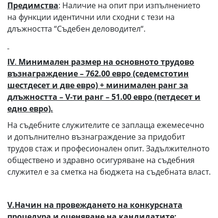
Предимства
: Наличие на опит при изпълнението
на функции идентични или сходни с тези на
длъжността “Съдебен деловодител“.
ІV
.
Минимален размер на основното трудово
възнаграждение – 762.00 евро (седемстотин
шестдесет и две евро) + минимален ранг за
длъжността – V-ти ранг – 51.00 евро (петдесет и
едно евро).
На съдебните служителите се заплаща ежемесечно
и допълнително възнаграждение за придобит
трудов стаж и професионален опит. Задължителното
обществено и здравно осигуряване на съдебния
служител е за сметка на бюджета на съдебната власт.
V.Начин на провеждането на конкурсната
процедура и оценяване на кандидатите: