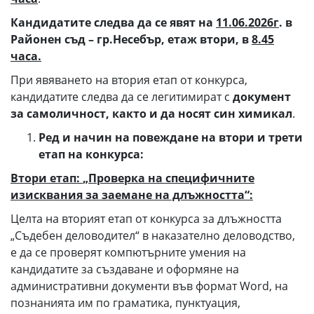
Кандидатите следва да се явят на
11.06
.202
6
г
. в
Районен съд – гр.Несебър, етаж втори, в
8.45
часа
.
При явяването на втория етап от конкурса,
кандидатите следва да се легитимират с
документ
за самоличност
, както и да носят син химикал
.
Ред и начин на повеждане на втори и трети
етап на конкурса:
Втори етап
:
„Проверка на специфичните
изисквания за заемане на длъжност
та
“
:
Целта на вторият етап от конкурса за длъжността
„Съдебен деловодител“ в наказателно деловодство,
е да се проверят компютърните умения на
кандидатите за създаване и оформяне на
административни документи във формат Word, на
познанията им по граматика, пунктуация,