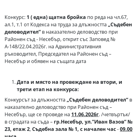
Конкурс:
1
(
една
)
щатна бройка
по реда на чл.67,
ал.1, т.1 от Кодекса на труда за длъжността
„Съдебен
деловодител“
в наказателно деловодство при
Районен съд - Несебър, открит със Заповед №
А-148/22.04.2026г. на Административния
ръководител, Председател на Районен съд –
Несебър и обявен на същата дата
Дата и място на провеждане на втори, и
трети етап на конкурса:
Конкурсът за длъжността
„Съдебен деловодител“
в
наказателно деловодство при Районен съд –
Несебър, ще се проведе на
11
.
06
.202
6
г
. /четвъртък/
в сградата на съда –
гр.Несебър, ул.”Иван Вазов” №
23, етаж 2
,
Съдебна зала № 1, с
начален час
-
09.
00
часа
.