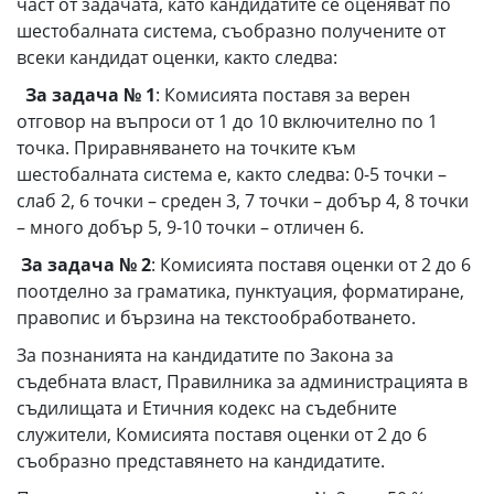
част от задачата, като кандидатите се оценяват по
шестобалната система, съобразно получените от
всеки кандидат оценки, както следва:
За
з
адача № 1
: Комисията поставя за верен
отговор на въпроси от 1 до 10 включително по 1
точка. Приравняването на точките към
шестобалната система е, както следва: 0-5 точки –
слаб 2, 6 точки – среден 3, 7 точки – добър 4, 8 точки
– много добър 5, 9-10 точки – отличен 6.
За
з
адача № 2
: Комисията поставя оценки от 2 до 6
поотделно за граматика, пунктуация, форматиране,
правопис и бързина на текстообработването.
За познанията на кандидатите по Закона за
съдебната власт, Правилника за администрацията в
съдилищата и Етичния кодекс на съдебните
служители, Комисията поставя оценки от 2 до 6
съобразно представянето на кандидатите.