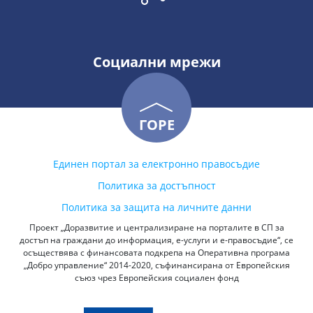
Социални мрежи
ГОРЕ
Единен портал за електронно правосъдие
Политика за достъпност
Политика за защита на личните данни
Проект „Доразвитие и централизиране на порталите в СП за
достъп на граждани до информация, е-услуги и е-правосъдие“, се
осъществява с финансовата подкрепа на Оперативна програма
„Добро управление“ 2014-2020, съфинансирана от Европейския
съюз чрез Европейския социален фонд