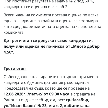
При постигнат резултат на задача № 2 под 50 %,
кандидатът се оценява със слаб 2.
Всеки член на комисията поставя оценка по всяка
една от задачите, а крайната оценка се сформира
като средноаритметичната оценка на членовете на
комисията.
До трети етап се допускат
само кандидат
и
,
получили оценка не по-ниска от „Много добър
4.50“.
Трети
етап
:
Събеседване с класираните на първите три места
кандидати с Административния ръководител -
Председател на съда, което ще се проведе на
12.06.2026
г.
/петък/
от
09.30
часа
в сградата на
Районен съд – Несебър, с адрес:
гр.Несебър,
ул.”Иван Вазов” № 23, етаж 2
, кабинета на