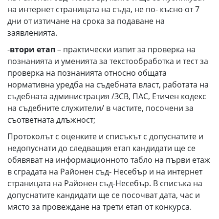
на интернет страницата на съда, не по- късно от 7
дни от изтичане на срока за подаване на
заявленията.
-
втори етап
– практически изпит за проверка на
познанията и уменията за текстообработка и тест за
проверка на познанията относно общата
нормативна уредба на съдебната власт, работата на
съдебната администрация /ЗСВ, ПАС, Етичен кодекс
на съдебните служители/ в частите, посочени за
съответната длъжност;
Протоколът с оценките и списъкът с допуснатите и
недопуснати до следващия етап кандидати ще се
обявяват на информационното табло на първи етаж
в сградата на Районен съд- Несебър и на интернет
страницата на Районен съд-Несебър. В списъка на
допуснатите кандидати ще се посочват дата, час и
място за провеждане на трети етап от конкурса.