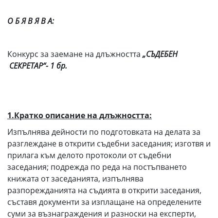
О Б Я В Я В А:
Конкурс за заемане на длъжността
„СЪДЕБЕН
СЕКРЕТАР“- 1 бр.
1
.Кратко описание на длъжността:
Изпълнява дейности по подготовката на делата за
разглеждане в открити съдебни заседания; изготвя и
прилага към делото протоколи от съдебни
заседания; подрежда по реда на постъпването
книжата от заседанията, изпълнява
разпорежданията на съдията в открити заседания,
съставя документи за изплащане на определените
суми за възнаграждения и разноски на експерти,