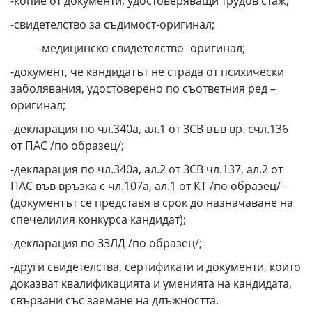
-копие от документи, удостоверяващи трудов стаж;
-свидетелство за съдимост-оригинал;
-медицинско свидетелство- оригинал;
-документ, че кандидатът не страда от психически
заболявания, удостоверено по съответния ред –
оригинал;
-декларация по чл.340а, ал.1 от ЗСВ във вр. счл.136
от ПАС /по образец/;
-декларация по чл.340а, ал.2 от ЗСВ чл.137, ал.2 от
ПАС във връзка с чл.107а, ал.1 от КТ /по образец/ -
(документът се представя в срок до назначаване на
спечелилия конкурса кандидат);
-декларация по ЗЗЛД /по образец/;
-други свидетелства, сертификати и документи, които
доказват квалификацията и уменията на кандидата,
свързани със заемане на длъжността.