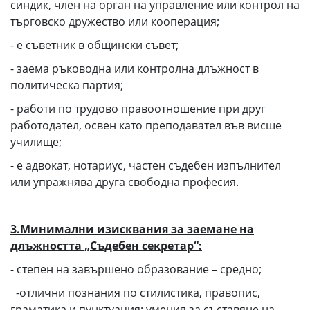
синдик, член на орган на управление или контрол на
търговско дружество или кооперация;
- е съветник в общински съвет;
- заема ръководна или контролна длъжност в
политическа партия;
- работи по трудово правоотношение при друг
работодател, освен като преподавател във висше
училище;
- е адвокат, нотариус, частен съдебен изпълнител
или упражнява друга свободна професия.
3.Минимални изисквания за заемане на
длъжността „Съдебен секретар“:
- степен на завършено образование – средно;
-отлични познания по стилистика, правопис,
граматика и пунктуация; умения за съставяне на