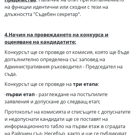
на функции идентични или сходни с тези на
длъжността “Съдебен секретар“.
4.Начин на провеждането на конкурса и
оценяване на кандидатите:
Конкурсът ще се проведе от комисия, която ще бъде
допълнително определена със заповед на
Административния ръководител - Председател на
съда.
Конкурсът ще се проведе на
три
етапа
:
-
първи етап
- разглеждане на постъпилите
заявления и допускане до следващ етап;
Протоколът на комисията и списъците с допуснатите
и недопуснати кандидати ще се поставят на
информационното табло на първи етаж в сградата
на Районен съд- Несебър, както и ще се публикуват