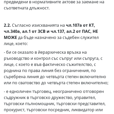
предвидени в нормативните актове за заемане на
съответната длъжност.
2.2.
Съгласно изискванията на
чл.107а от КТ,
чл.340а, ал.1 от ЗСВ и чл.137, ал.2 от ПАС,
НЕ
МОЖЕ
да бъде назначено за съдебен служител
лице, което:
- би се оказало в йерархическа връзка на
ръководство и контрол със съпруг или съпруга, с
лице, с което е във фактическо съжителство, с
роднина по права линия без ограничения, по
съребрена линия до четвърта степен включително
или по сватовство до четвърта степен включително;
- е едноличен търговец, неограничено отговорен
съдружник в търговско дружество, управител,
търговски пълномощник, търговски представител,
прокурист, търговски посредник, ликвидатор или