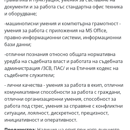
документи и за работа със стандартна офис техника
и оборудване;
-машинописни умения и компютърна грамотност -
умения за работа с приложения на MS Office,
правно-информационни системи, информационни
бази данни;
-отлични познания относно общата нормативна
уредба на съдебната власт и работата на съдебната
администрация /ЗСВ, ПАС/ и на Етичния кодекс на
съдебните служители;
- лични качества - умения за работа в екип, отлични
комуникативни способности за работа с граждани,
отлични организационни умения, способност за
работа под стрес, умения за справяне с конфликтни
ситуации, лоялност, дискретност, прецизност,
инициативност и оперативност.
Предимства
: Наличие на опит при изпълнението