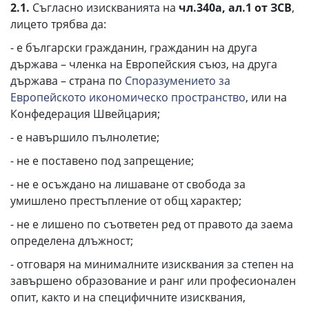
2.1.
Съгласно изискванията на
чл.340а, ал.1 от ЗСВ
,
лицето трябва да:
- е български гражданин, гражданин на друга
държава – членка на Европейския съюз, на друга
държава – страна по
Споразумението за
Европейското икономическо пространство
, или на
Конфедерация Швейцария;
- е навършило пълнолетие;
- не е поставено под запрещение;
- не е осъждано на лишаване от свобода за
умишлено престъпление от общ характер;
- не е лишено по съответен ред от правото да заема
определена длъжност;
- отговаря на минималните изисквания за степен на
завършено образование и ранг или професионален
опит, както и на специфичните изисквания,