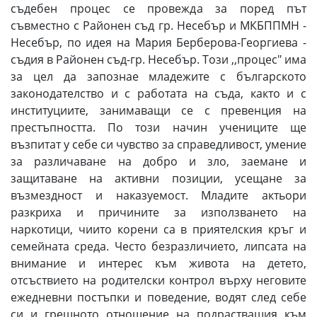
съдебен процес се провежда за поред път
съвместно с Районен съд гр. Несебър и МКБППМН -
Несебър, по идея на Мария Берберова-Георгиева -
съдия в Районен съд-гр. Несебър. Този ,,процес" има
за цел да запознае младежите с българското
законодателство и с работата на съда, както и с
институциите, занимаващи се с превенция на
престъпността. По този начин учениците ще
възпитат у себе си чувство за справедливост, умение
за различаване на добро и зло, заемане и
защитаване на активни позиции, усещане за
възмездност и наказуемост. Младите актьори
разкриха и причините за използването на
наркотици, чиито корени са в приятелския кръг и
семейната среда. Често безразличието, липсата на
внимание и интерес към живота на детето,
отсъствието на родителски контрол върху неговите
ежедневни постъпки и поведение, водят след себе
си и грешното отношение на подрастващия към