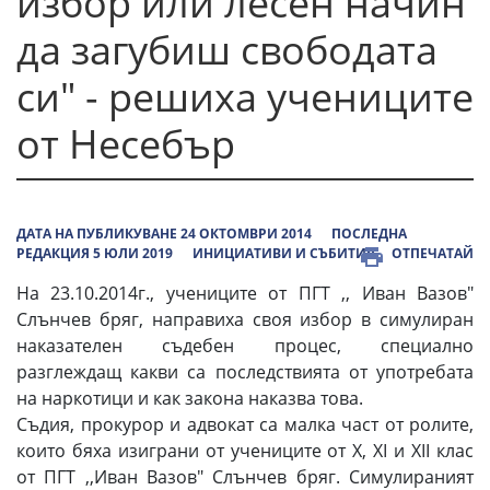
избор или лесен начин
да загубиш свободата
си" - решиха учениците
от Несебър
ДАТА НА ПУБЛИКУВАНЕ 24 ОКТОМВРИ 2014
ПОСЛЕДНА
РЕДАКЦИЯ 5 ЮЛИ 2019
ИНИЦИАТИВИ И СЪБИТИЯ
ОТПЕЧАТАЙ
На 23.10.2014г., учениците от ПГТ ,, Иван Вазов"
Слънчев бряг, направиха своя избор в симулиран
наказателен съдебен процес, специално
разглеждащ какви са последствията от употребата
на наркотици и как закона наказва това.
Съдия, прокурор и адвокат са малка част от ролите,
които бяха изиграни от учениците от X, XI и XII клас
от ПГТ ,,Иван Вазов" Слънчев бряг. Симулираният