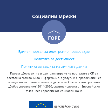
Социални мрежи
ГОРЕ
Единен портал за електронно правосъдие
Политика за достъпност
Политика за защита на личните данни
Проект „Доразвитие и централизиране на порталите в СП за
достъп на граждани до информация, е-услуги и е-правосъдие“, се
осъществява с финансовата подкрепа на Оперативна програма
„Добро управление“ 2014-2020, съфинансирана от Европейския
съюз чрез Европейския социален фонд