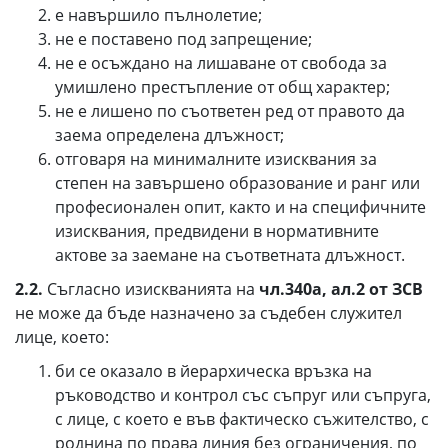
е навършило пълнолетие;
не е поставено под запрещение;
не е осъждано на лишаване от свобода за
умишлено престъпление от общ характер;
не е лишено по съответен ред от правото да
заема определена длъжност;
отговаря на минималните изисквания за
степен на завършено образование и ранг или
професионален опит, както и на специфичните
изисквания, предвидени в нормативните
актове за заемане на съответната длъжност.
2.2.
Съгласно изискванията на
чл.340а, ал.2 от ЗСВ
не може да бъде назначено за съдебен служител
лице, което:
би се оказало в йерархическа връзка на
ръководство и контрол със съпруг или съпруга,
с лице, с което е във фактическо съжителство, с
роднина по права линия без ограничения, по