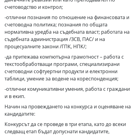
счетоводство и контрол;
-отлични познания по отношение на финансовата и
счетоводна политика; познания по общата
нормативна уредба на съдебната власт; работата на
съдебната администрация /ЗСВ, ПАС/ и на
процесуалните закони /ГПК, НПК/;
-да притежава компютърна грамотност – работа с
текстообработващи програми, специализирани
счетоводни софтуертни продукти и електронни
таблици, умение за водене на кореспонденция;
-отлични комуникативни умения, работа с граждани
и в екип.
Начин на провеждането на конкурса и оценяване на
кандидатите:
Конкурсът да се проведе в три етапа, като до всеки
следващ етап бъдат допуснати кандидатите,