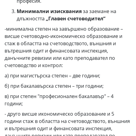
професия.
Минимални изисквания
за заемане на
длъжността
„Главен счетоводител“
-минимална степен на завършено образование –
висше счетоводно-икономическо образование и
стаж в областта на счетоводството, външния и
вътрешния одит и финансовата инспекция,
данъчните ревизии или като преподавател по
счетоводство и контрол:
а) при магистърска степен – две години;
б) при бакалавърска степен – три години;
в) при степен "професионален бакалавър" – 4
години;
- друго висше икономическо образование и 5
години стаж в областта на счетоводството, външния
и вътрешния одит и финансовата инспекция,
данъчните ревизии или като преподавател по