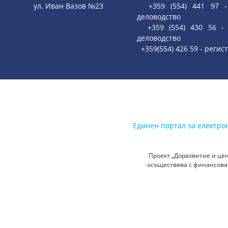
ул. Иван Вазов №23
+359 (554) 441 97 - 
деловодство
+359 (554) 430 56 - 
деловодство
+359(554) 426 59 - регис
Единен портал за електро
Проект „Доразвитие и цен
осъществява с финансоват