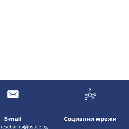
E-mail
Социални мрежи
-rs@justice.bg