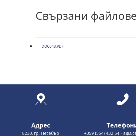
Свързани файлов
DOC043.PDF
Адрес
Телефон
8230, гр. Несебър
+359 (554) 432 54 - адм.