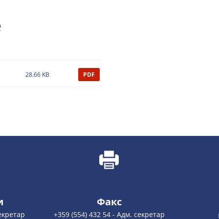
е
28.66 KB
PDF
и
Факс
секретар
+359 (554) 432 54 - Адм. секретар
nesebar