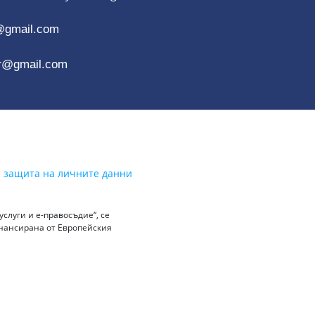
@gmail.com
r@gmail.com
а защита на личните данни
слуги и е-правосъдие“, се
инансирана от Европейския