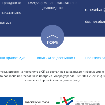
гражданско
+359(550) 751 71 - Наказателно
деловодство
rsnesebar
наказателно
dsi.neseba
тратура
ГОРЕ
нно правосъдие
Политика за достъпност
Политика з
трализиране на порталите в СП за достъп на граждани до информация, е-у
а подкрепа на Оперативна програма „Добро управление“ 2014-2020, съф
съюз чрез Европейския социален фонд