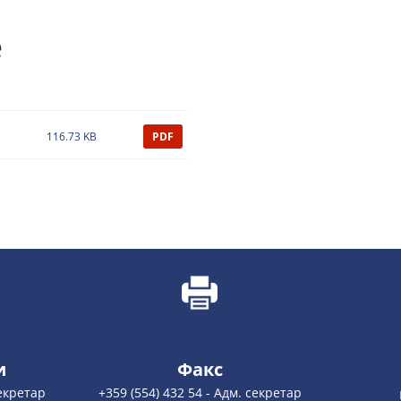
е
116.73 KB
PDF
и
Факс
секретар
+359 (554) 432 54 - Адм. секретар
nesebar