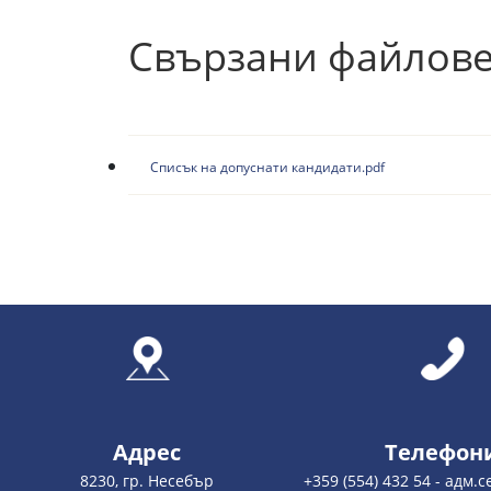
Свързани файлов
Списък на допуснати кандидати.pdf
Адрес
Телефон
8230, гр. Несебър
+359 (554) 432 54 - адм.