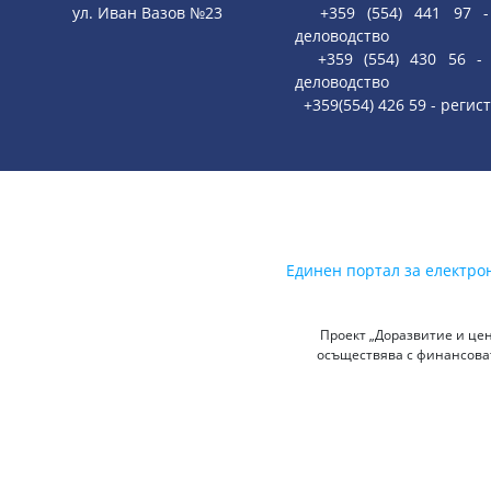
ул. Иван Вазов №23
+359 (554) 441 97 - 
деловодство
+359 (554) 430 56 - 
деловодство
+359(554) 426 59 - регис
Единен портал за електро
Проект „Доразвитие и цен
осъществява с финансоват