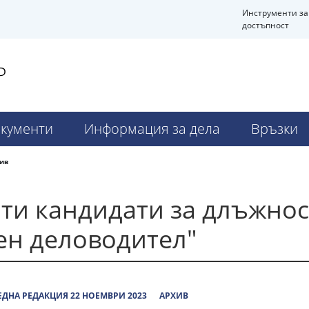
Инструменти за
достъпност
Р
кументи
Информация за дела
Връзки
ив
ти кандидати за длъжнос
ен деловодител"
ДНА РЕДАКЦИЯ 22 НОЕМВРИ 2023
АРХИВ