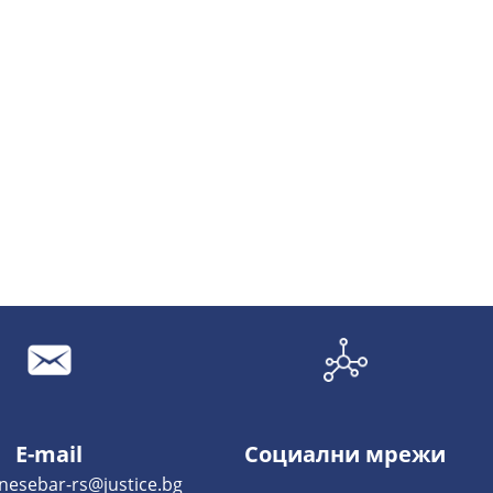
E-mail
Социални мрежи
-rs@justice.bg