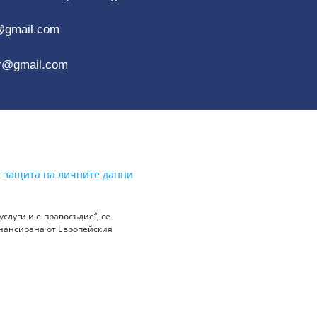
@gmail.com
r@gmail.com
а защита на личните данни
слуги и е-правосъдие“, се
инансирана от Европейския