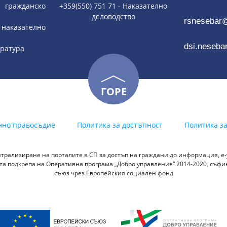
гражданско
+359(550) 751 71 - Наказателно
деловодство
rsnesebar
наказателно
dsi.neseba
тратура
ГОРЕ
нно правосъдие
Политика за достъпност
Политика з
трализиране на порталите в СП за достъп на граждани до информация, е-у
а подкрепа на Оперативна програма „Добро управление“ 2014-2020, съф
съюз чрез Европейския социален фонд